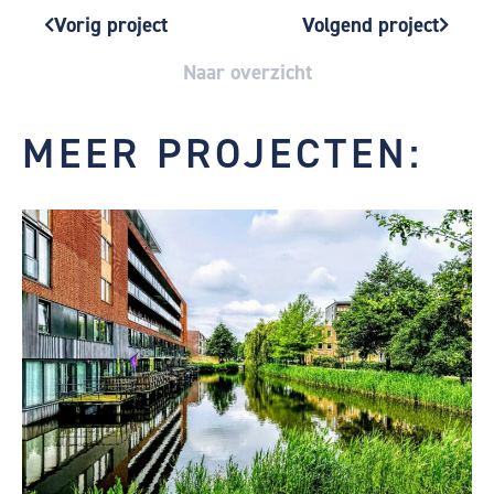
Vorig project
Volgend project
Vorige
Volgend
Naar overzicht
MEER PROJECTEN: