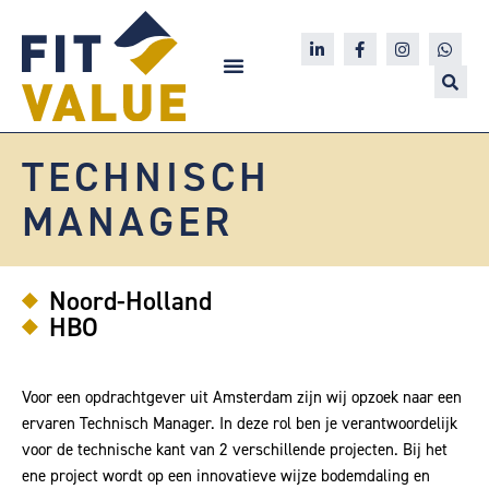
Ga
naar
L
F
I
W
i
a
n
h
de
n
c
s
a
k
e
t
t
inhoud
e
b
a
s
d
o
g
a
i
o
r
p
n
k
a
p
TECHNISCH
-
-
m
i
f
n
MANAGER
Noord-Holland
HBO
Voor een opdrachtgever uit Amsterdam zijn wij opzoek naar een
ervaren Technisch Manager. In deze rol ben je verantwoordelijk
voor de technische kant van 2 verschillende projecten. Bij het
ene project wordt op een innovatieve wijze bodemdaling en