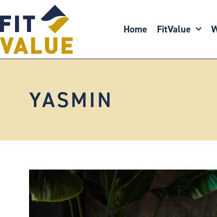
Ga
naar
Home
FitValue
W
de
inhoud
YASMIN