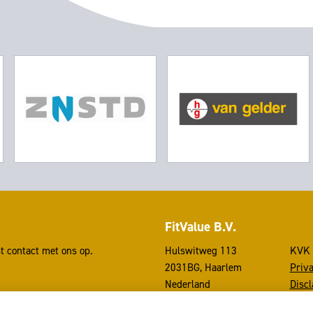
FitValue B.V.
t contact met ons op.
Hulswitweg 113
KVK 
2031BG, Haarlem
Priva
Nederland
Discl