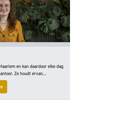
Daan
Haarlem en kan daardoor elke dag
Daan woont met zijn gezin i
kantoor. Ze houdt ervan...
februari 2024 werkzaam bij 
ie
Meer informatie